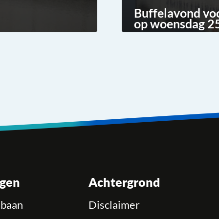
Buffelavond vo
op woensdag 25
ngen
Achtergrond
ebaan
Disclaimer