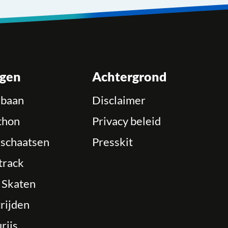
ngen
Achtergrond
ebaan
Disclaimer
thon
Privacy beleid
schaatsen
Presskit
track
e Skaten
rijden
rijs