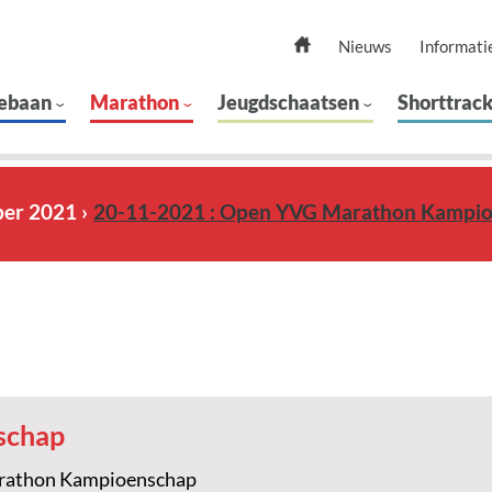
Nieuws
Informati
ebaan
Marathon
Jeugdschaatsen
Shorttrac
ber 2021
20-11-2021 : Open YVG Marathon Kampi
schap
rathon Kampioenschap