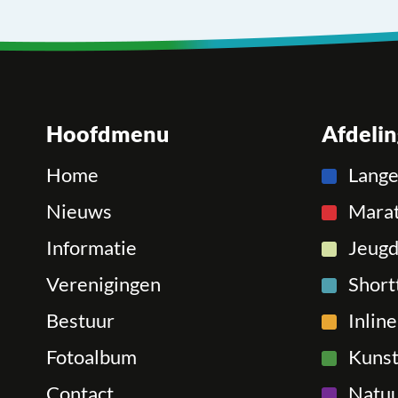
Hoofdmenu
Afdeli
Home
Lang
Nieuws
Mara
Informatie
Jeugd
Verenigingen
Short
Bestuur
Inlin
Fotoalbum
Kunst
Contact
Natuu