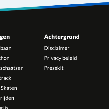
ngen
Achtergrond
ebaan
Disclaimer
thon
Privacy beleid
schaatsen
Presskit
track
e Skaten
rijden
rijs