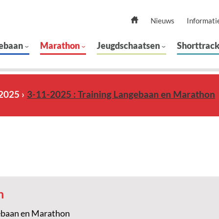
Nieuws
Informati
ebaan
Marathon
Jeugdschaatsen
Shorttrac
2025
3-11-2025 : Training Langebaan en Marathon
n
ebaan en Marathon