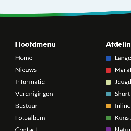
Hoofdmenu
Afdeli
Home
Lang
Nieuws
Mara
Informatie
Jeugd
Verenigingen
Short
Bestuur
Inlin
Fotoalbum
Kunst
Contact
Natuu