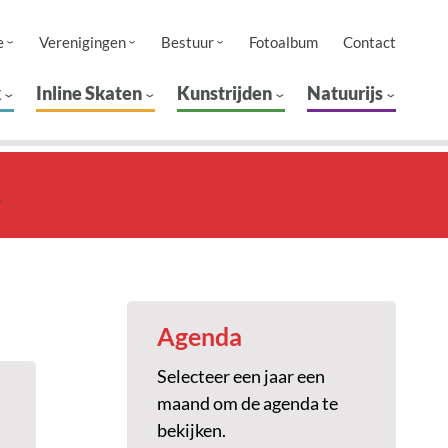
e
Verenigingen
Bestuur
Fotoalbum
Contact
k
Inline Skaten
Kunstrijden
Natuurijs
n
Agenda
Selecteer een jaar een
maand om de agenda te
bekijken.