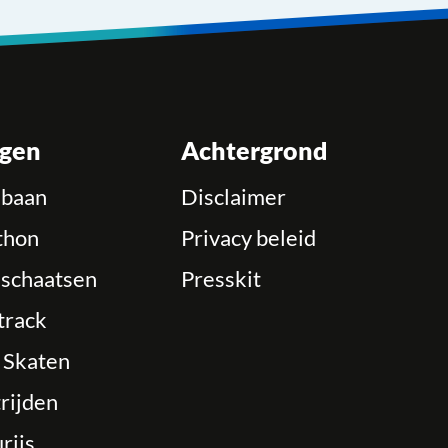
ngen
Achtergrond
ebaan
Disclaimer
thon
Privacy beleid
schaatsen
Presskit
track
e Skaten
rijden
rijs