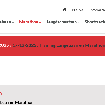
Nieuws
Informati
ebaan
Marathon
Jeugdschaatsen
Shorttrac
2025
17-12-2025 : Training Langebaan en Maratho
n
ebaan en Marathon