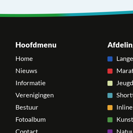
Hoofdmenu
Afdeli
Home
Lang
Nieuws
Mara
Informatie
Jeugd
Verenigingen
Short
Bestuur
Inlin
Fotoalbum
Kunst
Contact
Natuu