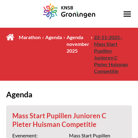
Marathon
Agenda
Agenda
22-11-2025 :
november
Mass Start
2025
Pupillen
Junioren C
Pieter Huisman
Competitie
Agenda
Mass Start Pupillen Junioren C
Pieter Huisman Competitie
Evenement:
Mass Start Pupillen