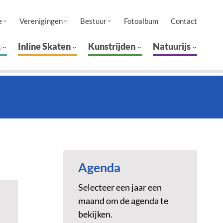
e
Verenigingen
Bestuur
Fotoalbum
Contact
k
Inline Skaten
Kunstrijden
Natuurijs
Agenda
Selecteer een jaar een
maand om de agenda te
bekijken.