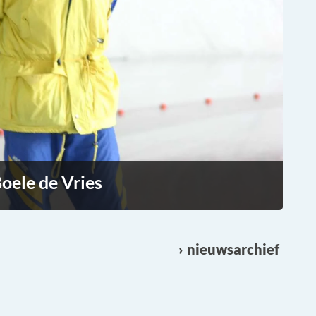
oele de Vries
nieuwsarchief