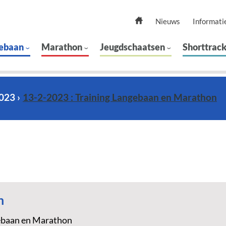
Nieuws
Informati
ebaan
Marathon
Jeugdschaatsen
Shorttrac
2023
13-2-2023 : Training Langebaan en Marathon
n
ebaan en Marathon