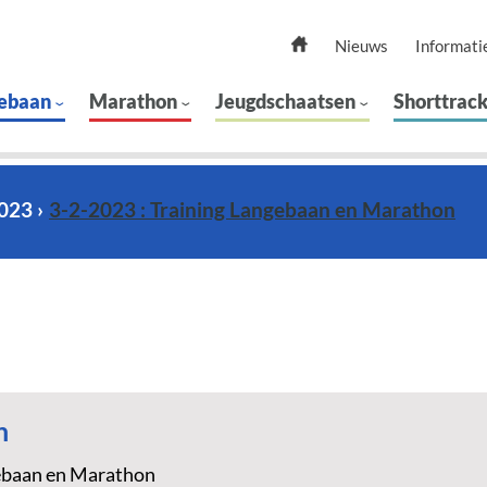
Nieuws
Informati
ebaan
Marathon
Jeugdschaatsen
Shorttrac
2023
3-2-2023 : Training Langebaan en Marathon
n
ebaan en Marathon