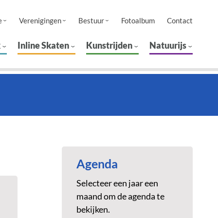
e
Verenigingen
Bestuur
Fotoalbum
Contact
k
Inline Skaten
Kunstrijden
Natuurijs
Agenda
Selecteer een jaar een
maand om de agenda te
bekijken.