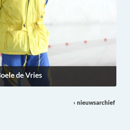
oele de Vries
nieuwsarchief