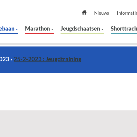
Nieuws
Informati
ebaan
Marathon
Jeugdschaatsen
Shorttrac
2023
25-2-2023 : Jeugdtraining