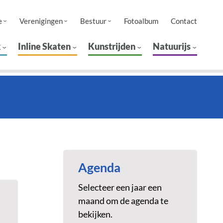
e
Verenigingen
Bestuur
Fotoalbum
Contact
k
Inline Skaten
Kunstrijden
Natuurijs
Agenda
Selecteer een jaar een
maand om de agenda te
bekijken.