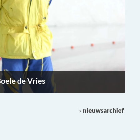
oele de Vries
nieuwsarchief