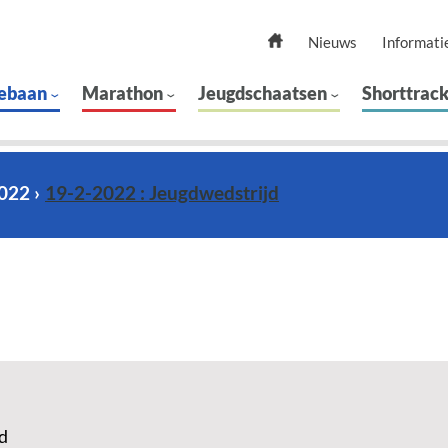
Nieuws
Informati
ebaan
Marathon
Jeugdschaatsen
Shorttrac
2022
19-2-2022 : Jeugdwedstrijd
d