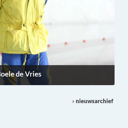
oele de Vries
nieuwsarchief