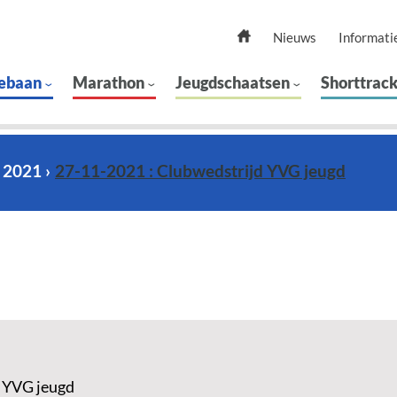
Nieuws
Informati
ebaan
Marathon
Jeugdschaatsen
Shorttrac
 2021
27-11-2021 : Clubwedstrijd YVG jeugd
 YVG jeugd