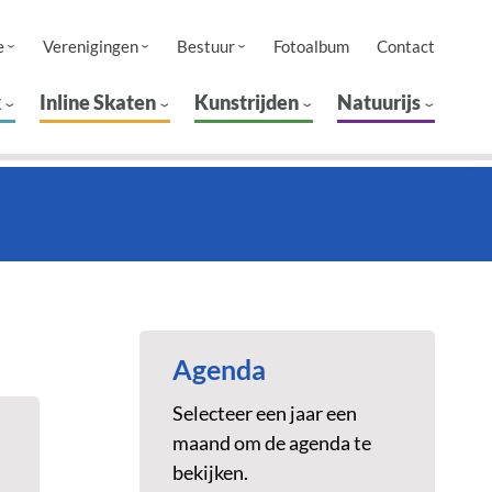
e
Verenigingen
Bestuur
Fotoalbum
Contact
k
Inline Skaten
Kunstrijden
Natuurijs
Agenda
Selecteer een jaar een
maand om de agenda te
bekijken.